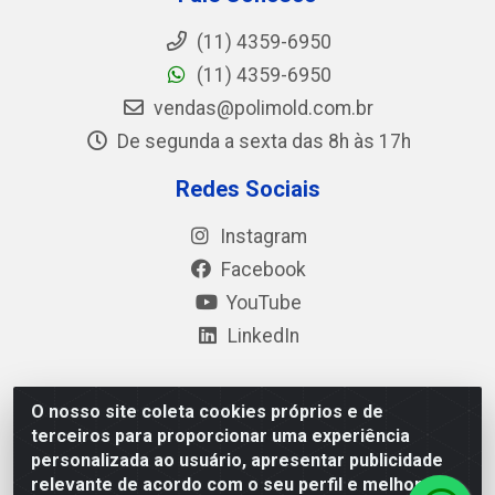
(11) 4359-6950
(11) 4359-6950
vendas@polimold.com.br
De segunda a sexta das 8h às 17h
Redes Sociais
Instagram
Facebook
YouTube
LinkedIn
O nosso site coleta cookies próprios e de
Polimold Industrial Ltda - Estrada dos Casa, 4585 – São
terceiros para proporcionar uma experiência
Bernardo do Campo / SP – CEP: 09.840-000 - CNPJ
personalizada ao usuário, apresentar publicidade
44.106.466/0001-41
relevante de acordo com o seu perfil e melhorar a