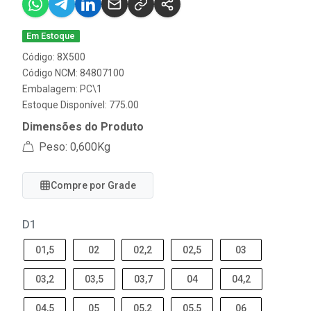
Em Estoque
Código: 8X500
Código NCM: 84807100
Embalagem: PC\1
Estoque Disponível: 775.00
Dimensões do Produto
Peso: 0,600Kg
Compre por Grade
D1
01,5
02
02,2
02,5
03
03,2
03,5
03,7
04
04,2
04,5
05
05,2
05,5
06