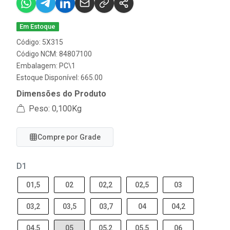
Em Estoque
Código: 5X315
Código NCM: 84807100
Embalagem: PC\1
Estoque Disponível: 665.00
Dimensões do Produto
Peso: 0,100Kg
Compre por Grade
D1
01,5
02
02,2
02,5
03
03,2
03,5
03,7
04
04,2
04,5
05
05,2
05,5
06