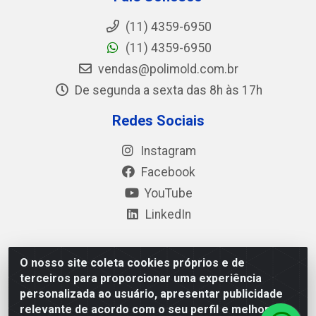
(11) 4359-6950
(11) 4359-6950
vendas@polimold.com.br
De segunda a sexta das 8h às 17h
Redes Sociais
Instagram
Facebook
YouTube
LinkedIn
O nosso site coleta cookies próprios e de
Polimold Industrial Ltda - Estrada dos Casa, 4585 – São
terceiros para proporcionar uma experiência
Bernardo do Campo / SP – CEP: 09.840-000 - CNPJ
personalizada ao usuário, apresentar publicidade
44.106.466/0001-41
relevante de acordo com o seu perfil e melhorar a