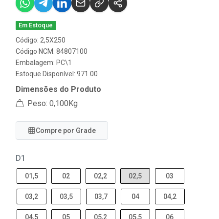
Em Estoque
Código: 2,5X250
Código NCM: 84807100
Embalagem: PC\1
Estoque Disponível: 971.00
Dimensões do Produto
Peso: 0,100Kg
Compre por Grade
D1
01,5
02
02,2
02,5
03
03,2
03,5
03,7
04
04,2
04,5
05
05,2
05,5
06