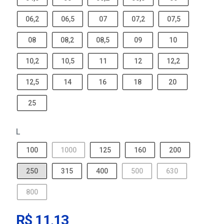
06,2
06,5
07
07,2
07,5
08
08,2
08,5
09
10
10,2
10,5
11
12
12,2
12,5
14
16
18
20
25
L
100
1000
125
160
200
250
315
400
500
630
800
R$ 11,13