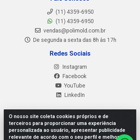
(11) 4359-6950
(11) 4359-6950
vendas@polimold.com.br
De segunda a sexta das 8h às 17h
Redes Sociais
Instagram
Facebook
YouTube
LinkedIn
O nosso site coleta cookies próprios e de
Polimold Industrial Ltda - Estrada dos Casa, 4585 – São
terceiros para proporcionar uma experiência
Bernardo do Campo / SP – CEP: 09.840-000 - CNPJ
personalizada ao usuário, apresentar publicidade
44.106.466/0001-41
relevante de acordo com o seu perfil e melhorar a