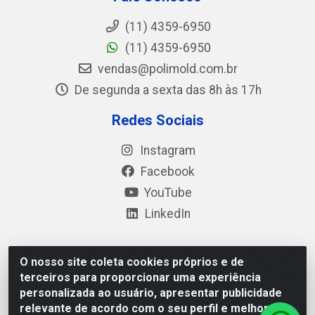
(11) 4359-6950
(11) 4359-6950
vendas@polimold.com.br
De segunda a sexta das 8h às 17h
Redes Sociais
Instagram
Facebook
YouTube
LinkedIn
O nosso site coleta cookies próprios e de
Polimold Industrial Ltda - Estrada dos Casa, 4585 – São
terceiros para proporcionar uma experiência
Bernardo do Campo / SP – CEP: 09.840-000 - CNPJ
personalizada ao usuário, apresentar publicidade
44.106.466/0001-41
relevante de acordo com o seu perfil e melhorar a