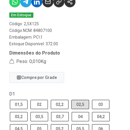
Em Estoque
Código: 2,5X125
Código NCM: 84807100
Embalagem: PC\1
Estoque Disponível: 372.00
Dimensões do Produto
Peso: 0,010Kg
Compre por Grade
D1
01,5
02
02,2
02,5
03
03,2
03,5
03,7
04
04,2
04,5
05
05,2
05,5
06