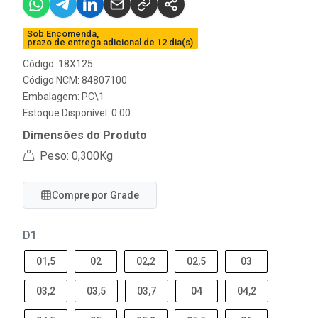
Sob Encomenda,
prazo de entrega adicional de 12 dia(s)
Código: 18X125
Código NCM: 84807100
Embalagem: PC\1
Estoque Disponível: 0.00
Dimensões do Produto
Peso: 0,300Kg
Compre por Grade
D1
01,5
02
02,2
02,5
03
03,2
03,5
03,7
04
04,2