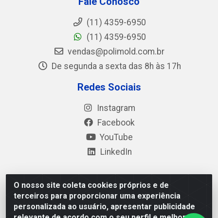
Fale Conosco
(11) 4359-6950
(11) 4359-6950
vendas@polimold.com.br
De segunda a sexta das 8h às 17h
Redes Sociais
Instagram
Facebook
YouTube
LinkedIn
O nosso site coleta cookies próprios e de
Polimold Industrial Ltda - Estrada dos Casa, 4585 – São
terceiros para proporcionar uma experiência
Bernardo do Campo / SP – CEP: 09.840-000 - CNPJ
personalizada ao usuário, apresentar publicidade
44.106.466/0001-41
relevante de acordo com o seu perfil e melhorar a