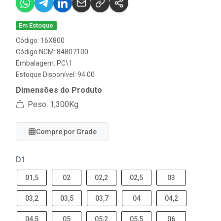
Em Estoque
Código: 16X800
Código NCM: 84807100
Embalagem: PC\1
Estoque Disponível: 94.00
Dimensões do Produto
Peso: 1,300Kg
Compre por Grade
D1
01,5
02
02,2
02,5
03
03,2
03,5
03,7
04
04,2
04,5
05
05,2
05,5
06