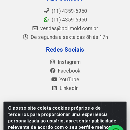
(11) 4359-6950
(11) 4359-6950
vendas@polimold.com.br
De segunda a sexta das 8h às 17h
Redes Sociais
Instagram
Facebook
YouTube
LinkedIn
O nosso site coleta cookies próprios e de
Polimold Industrial Ltda - Estrada dos Casa, 4585 – São
terceiros para proporcionar uma experiência
Bernardo do Campo / SP – CEP: 09.840-000 - CNPJ
personalizada ao usuário, apresentar publicidade
44.106.466/0001-41
relevante de acordo com o seu perfil e melhorar a