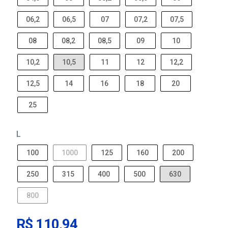
06,2
06,5
07
07,2
07,5
08
08,2
08,5
09
10
10,2
10,5
11
12
12,2
12,5
14
16
18
20
25
L
100
1000
125
160
200
250
315
400
500
630
800
R$ 110,94