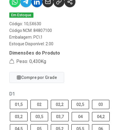
Em Estoque
Código: 10,5X630
Código NCM: 84807100
Embalagem: PC\1
Estoque Disponível: 2.00
Dimensões do Produto
Peso: 0,430Kg
Compre por Grade
D1
01,5
02
02,2
02,5
03
03,2
03,5
03,7
04
04,2
04,5
05
05,2
05,5
06