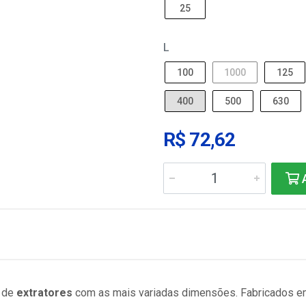
25
L
100
1000
125
400
500
630
R$ 72,62
A
e de
extratores
com as mais variadas dimensões. Fabricados e