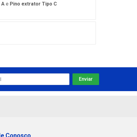
 A
e
Pino extrator Tipo C
le Conosco