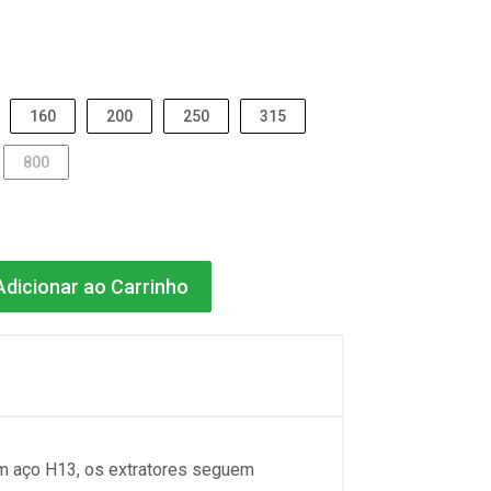
160
200
250
315
800
dicionar ao Carrinho
m aço H13, os extratores seguem