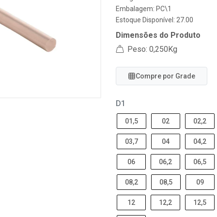
Embalagem: PC\1
Estoque Disponível: 27.00
Dimensões do Produto
Peso: 0,250Kg
Compre por Grade
D1
01,5
02
02,2
03,7
04
04,2
06
06,2
06,5
08,2
08,5
09
12
12,2
12,5