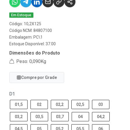
Em Estoque
Código: 10,2X125
Código NCM: 84807100
Embalagem: PC\1
Estoque Disponível: 37.00
Dimensões do Produto
Peso: 0,090Kg
Compre por Grade
D1
01,5
02
02,2
02,5
03
03,2
03,5
03,7
04
04,2
04,5
05
05,2
05,5
06