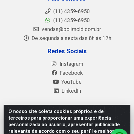
(11) 4359-6950
(11) 4359-6950
vendas@polimold.com.br
De segunda a sexta das 8h às 17h
Redes Sociais
Instagram
Facebook
YouTube
LinkedIn
O nosso site coleta cookies próprios e de
Polimold Industrial Ltda - Estrada dos Casa, 4585 – São
terceiros para proporcionar uma experiência
Bernardo do Campo / SP – CEP: 09.840-000 - CNPJ
personalizada ao usuário, apresentar publicidade
44.106.466/0001-41
relevante de acordo com o seu perfil e melhorar a