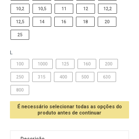
10,2
10,5
11
12
12,2
12,5
14
16
18
20
25
L
100
1000
125
160
200
250
315
400
500
630
800
É necessário selecionar todas as opções do
produto antes de continuar
Descrição