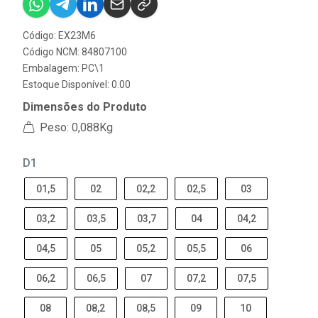
Código: EX23M6
Código NCM: 84807100
Embalagem: PC\1
Estoque Disponível: 0.00
Dimensões do Produto
Peso: 0,088Kg
D1
01,5
02
02,2
02,5
03
03,2
03,5
03,7
04
04,2
04,5
05
05,2
05,5
06
06,2
06,5
07
07,2
07,5
08
08,2
08,5
09
10