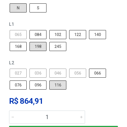
N
S
L1
065
084
102
122
140
168
198
245
L2
027
036
046
056
066
076
096
116
R$ 864,91