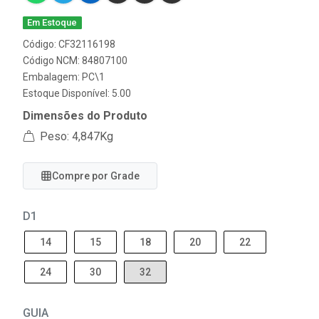
Em Estoque
Código: CF32116198
Código NCM: 84807100
Embalagem: PC\1
Estoque Disponível: 5.00
Dimensões do Produto
Peso: 4,847Kg
Compre por Grade
D1
14
15
18
20
22
24
30
32
GUIA