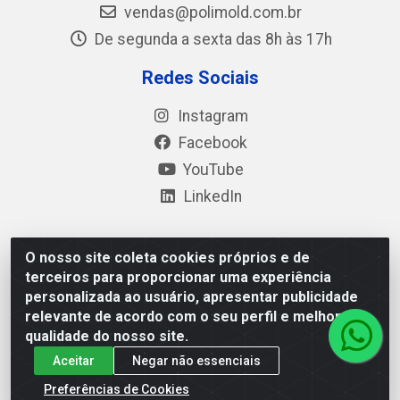
vendas@polimold.com.br
De segunda a sexta das 8h às 17h
Redes Sociais
Instagram
Facebook
YouTube
LinkedIn
O nosso site coleta cookies próprios e de
Polimold Industrial Ltda - Estrada dos Casa, 4585 – São
terceiros para proporcionar uma experiência
Bernardo do Campo / SP – CEP: 09.840-000 - CNPJ
personalizada ao usuário, apresentar publicidade
44.106.466/0001-41
relevante de acordo com o seu perfil e melhorar a
qualidade do nosso site.
Aceitar
Negar não essenciais
Preferências de Cookies