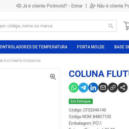
|
Já é cliente Polimold? - Entrar
Não é cliente P
ONTROLADORES DE TEMPERATURA
PORTA MOLDE
BASE D
A FLUTUANTE-CF32046140
COLUNA FLUT
Em Estoque
Código: CF32046140
Código NCM: 84807100
Embalagem: PC\1