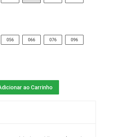
056
066
076
096
dicionar ao Carrinho