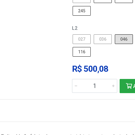
245
L2
027
036
046
116
R$ 500,08
A