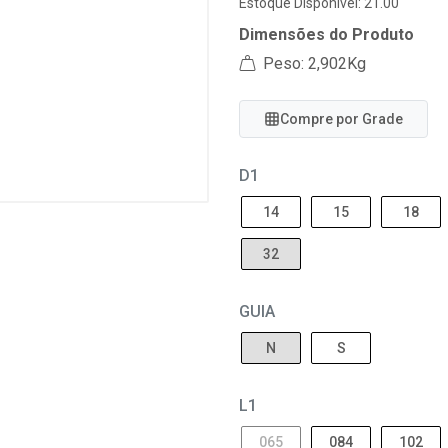
Estoque Disponível: 21.00
Dimensões do Produto
Peso: 2,902Kg
Compre por Grade
D1
14
15
18
32
GUIA
N
S
L1
065
084
102