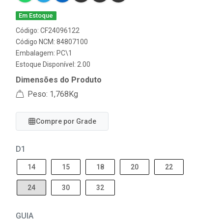
Em Estoque
Código: CF24096122
Código NCM: 84807100
Embalagem: PC\1
Estoque Disponível: 2.00
Dimensões do Produto
Peso: 1,768Kg
Compre por Grade
D1
14
15
18
20
22
24
30
32
GUIA