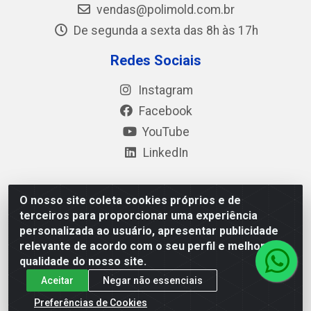
vendas@polimold.com.br
De segunda a sexta das 8h às 17h
Redes Sociais
Instagram
Facebook
YouTube
LinkedIn
O nosso site coleta cookies próprios e de
Polimold Industrial Ltda - Estrada dos Casa, 4585 – São
terceiros para proporcionar uma experiência
Bernardo do Campo / SP – CEP: 09.840-000 - CNPJ
personalizada ao usuário, apresentar publicidade
44.106.466/0001-41
relevante de acordo com o seu perfil e melhorar a
qualidade do nosso site.
Aceitar
Negar não essenciais
Preferências de Cookies