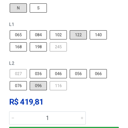
N
S
L1
065
084
102
122
140
168
198
245
L2
027
036
046
056
066
076
096
116
R$ 419,81