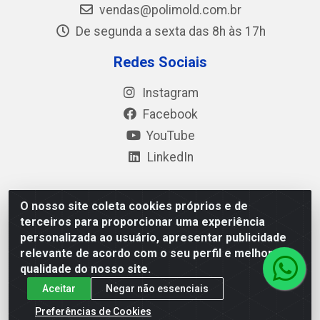
vendas@polimold.com.br
De segunda a sexta das 8h às 17h
Redes Sociais
Instagram
Facebook
YouTube
LinkedIn
O nosso site coleta cookies próprios e de
Polimold Industrial Ltda - Estrada dos Casa, 4585 – São
terceiros para proporcionar uma experiência
Bernardo do Campo / SP – CEP: 09.840-000 - CNPJ
personalizada ao usuário, apresentar publicidade
44.106.466/0001-41
relevante de acordo com o seu perfil e melhorar a
qualidade do nosso site.
Aceitar
Negar não essenciais
Preferências de Cookies