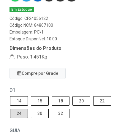
Em Estoque
Código: CF24056122
Código NCM: 84807100
Embalagem: PC\1
Estoque Disponível: 10.00
Dimensões do Produto
Peso: 1,451Kg
Compre por Grade
D1
14
15
18
20
22
24
30
32
GUIA