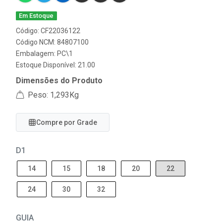
Em Estoque
Código: CF22036122
Código NCM: 84807100
Embalagem: PC\1
Estoque Disponível: 21.00
Dimensões do Produto
Peso: 1,293Kg
Compre por Grade
D1
14
15
18
20
22
24
30
32
GUIA