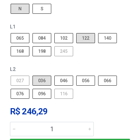
N
S
L1
065
084
102
122
140
168
198
245
L2
027
036
046
056
066
076
096
116
R$ 246,29