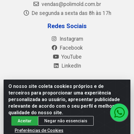
vendas@polimold.com.br
De segunda a sexta das 8h às 17h
Redes Sociais
Instagram
Facebook
YouTube
LinkedIn
O nosso site coleta cookies próprios e de
Polimold Industrial Ltda - Estrada dos Casa, 4585 – São
terceiros para proporcionar uma experiência
Bernardo do Campo / SP – CEP: 09.840-000 - CNPJ
personalizada ao usuário, apresentar publicidade
44.106.466/0001-41
relevante de acordo com o seu perfil e melhorar a
qualidade do nosso site.
Aceitar
Negar não essenciais
Preferências de Cookies