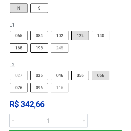
N
S
L1
065
084
102
122
140
168
198
245
L2
027
036
046
056
066
076
096
116
R$ 342,66