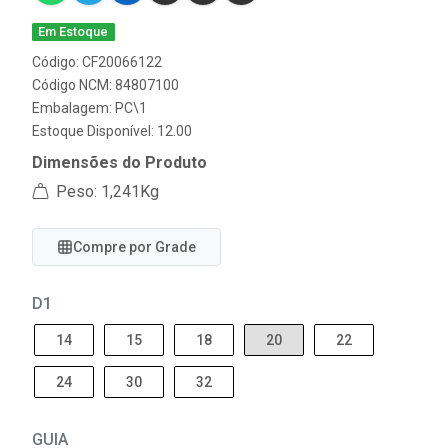
Em Estoque
Código: CF20066122
Código NCM: 84807100
Embalagem: PC\1
Estoque Disponível: 12.00
Dimensões do Produto
Peso: 1,241Kg
Compre por Grade
D1
14
15
18
20
22
24
30
32
GUIA