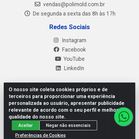
vendas@polimold.com.br
De segunda a sexta das 8h às 17h
Redes Sociais
Instagram
Facebook
YouTube
LinkedIn
O nosso site coleta cookies próprios e de
Polimold Industrial Ltda - Estrada dos Casa, 4585 – São
terceiros para proporcionar uma experiência
Bernardo do Campo / SP – CEP: 09.840-000 - CNPJ
personalizada ao usuário, apresentar publicidade
44.106.466/0001-41
relevante de acordo com o seu perfil e melhorar a
qualidade do nosso site.
Aceitar
Negar não essenciais
Preferências de Cookies