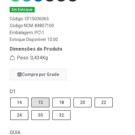
Em Estoque
Código: CF15036065
Código NCM: 84807100
Embalagem: PC\1
Estoque Disponível: 10.00
Dimensões do Produto
Peso: 0,434Kg
Compre por Grade
D1
14
15
18
20
22
24
30
32
GUIA