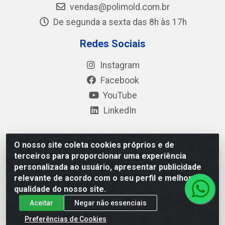
vendas@polimold.com.br
De segunda a sexta das 8h às 17h
Redes Sociais
Instagram
Facebook
YouTube
LinkedIn
O nosso site coleta cookies próprios e de
Polimold Industrial Ltda - Estrada dos Casa, 4585 – São
terceiros para proporcionar uma experiência
Bernardo do Campo / SP – CEP: 09.840-000 - CNPJ
personalizada ao usuário, apresentar publicidade
44.106.466/0001-41
relevante de acordo com o seu perfil e melhorar a
qualidade do nosso site.
Aceitar
Negar não essenciais
Preferências de Cookies