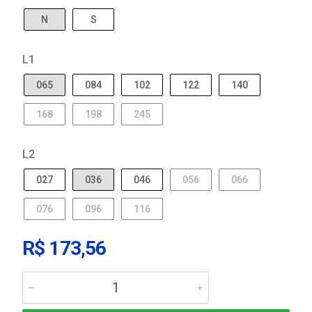
N
S
L1
065
084
102
122
140
168
198
245
L2
027
036
046
056
066
076
096
116
R$ 173,56