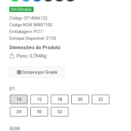
Em Estoque
Código: CF14066122
Código NCM: 84807100
Embalagem: PC\1
Estoque Disponível: 37.00
Dimensões do Produto
Peso: 0,794Kg
Compre por Grade
D1
14
15
18
20
22
24
30
32
GUIA