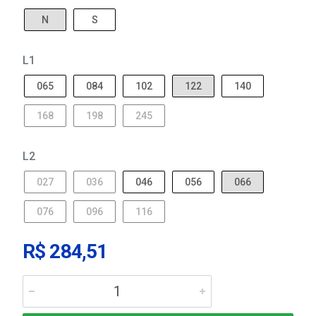
N
S
L1
065
084
102
122
140
168
198
245
L2
027
036
046
056
066
076
096
116
R$ 284,51