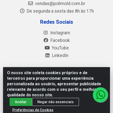
vendas@polimold.com.br
De segunda a sexta das 8h às 17h
Redes Sociais
Instagram
Facebook
YouTube
LinkedIn
O nosso site coleta cookies próprios e de
Polimold Industrial Ltda - Estrada dos Casa, 4585 – São
terceiros para proporcionar uma experiência
Bernardo do Campo / SP – CEP: 09.840-000 - CNPJ
personalizada ao usuário, apresentar publicidade
44.106.466/0001-41
relevante de acordo com o seu perfil e melhorar a
qualidade do nosso site.
Aceitar
Negar não essenciais
Preferências de Cookies