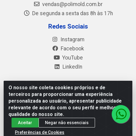
vendas@polimold.com.br
De segunda a sexta das 8h às 17h
Redes Sociais
Instagram
Facebook
YouTube
LinkedIn
O nosso site coleta cookies próprios e de
Polimold Industrial Ltda - Estrada dos Casa, 4585 – São
terceiros para proporcionar uma experiência
Bernardo do Campo / SP – CEP: 09.840-000 - CNPJ
personalizada ao usuário, apresentar publicidade
44.106.466/0001-41
relevante de acordo com o seu perfil e melhorar a
qualidade do nosso site.
Aceitar
Negar não essenciais
Preferências de Cookies