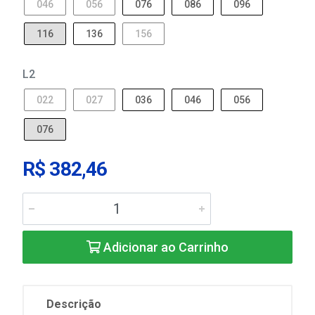
046
056
076
086
096
116
136
156
L2
022
027
036
046
056
076
R$ 382,46
Adicionar ao Carrinho
Descrição