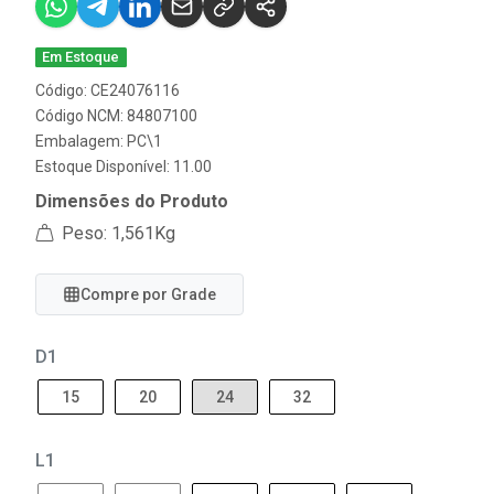
Em Estoque
Código: CE24076116
Código NCM: 84807100
Embalagem: PC\1
Estoque Disponível: 11.00
Dimensões do Produto
Peso: 1,561Kg
Compre por Grade
D1
15
20
24
32
L1