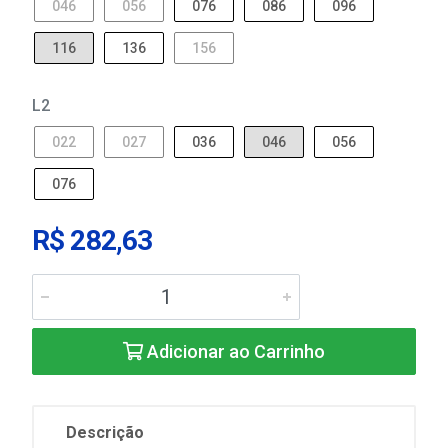
046
056
076
086
096
116
136
156
L2
022
027
036
046
056
076
R$ 282,63
Adicionar ao Carrinho
Descrição