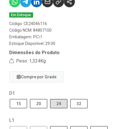
Em Estoque
Código: CE24046116
Código NCM: 84807100
Embalagem: PC\1
Estoque Disponível: 29.00
Dimensões do Produto
Peso: 1,324Kg
Compre por Grade
D1
15
20
24
32
L1