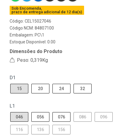
Sob Encomenda,
prazo de entrega adicional de 12 dia(s)
Código: CEL15027046
Código NCM: 84807100
Embalagem: PC\1
Estoque Disponível: 0.00
Dimensões do Produto
Peso: 0,319Kg
D1
15
20
24
32
L1
046
056
076
086
096
116
136
156