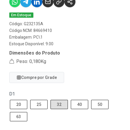
Em Estoque
Código: G232135A
Código NCM: 84669410
Embalagem: PC\1
Estoque Disponível: 9.00
Dimensões do Produto
Peso: 0,180Kg
Compre por Grade
D1
20
25
32
40
50
63