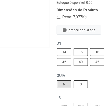
Estoque Disponível: 0.00
Dimensões do Produto
Peso: 7,077Kg
Compre por Grade
D1
14
15
18
32
40
42
GUIA
N
S
L3