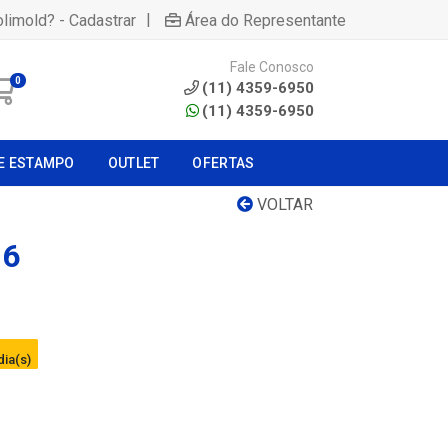
|
olimold? - Cadastrar
Área do Representante
Fale Conosco
0
(11) 4359-6950
(11) 4359-6950
E ESTAMPO
OUTLET
OFERTAS
VOLTAR
16
dia(s)