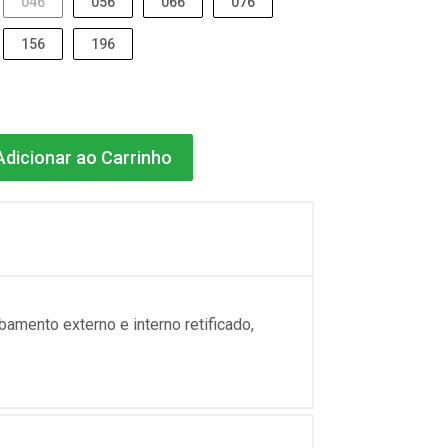
046
056
066
076
156
196
dicionar ao Carrinho
bamento externo e interno retificado,