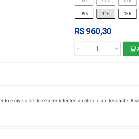
022
027
036
096
116
136
R$ 960,30
A
nto e níveis de dureza resistentes ao atrito e ao desgaste. Aca