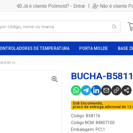
|
Já é cliente Polimold? - Entrar
Não é cliente P
ONTROLADORES DE TEMPERATURA
PORTA MOLDE
BASE D
A-B58116
BUCHA-B581
Sob Encomenda,
prazo de entrega adicional de 12 
Código: B58116
Código NCM: 84807100
Embalagem: PC\1