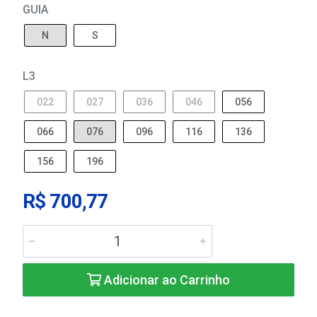
GUIA
N
S
L3
022
027
036
046
056
066
076
096
116
136
156
196
R$ 700,77
Adicionar ao Carrinho