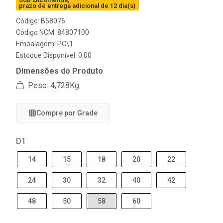
prazo de entrega adicional de 12 dia(s)
Código: B58076
Código NCM: 84807100
Embalagem: PC\1
Estoque Disponível: 0.00
Dimensões do Produto
Peso: 4,728Kg
Compre por Grade
D1
14
15
18
20
22
24
30
32
40
42
48
50
58
60