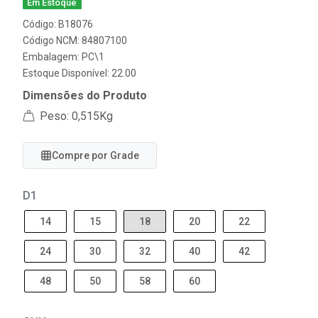
Em Estoque
Código: B18076
Código NCM: 84807100
Embalagem: PC\1
Estoque Disponível: 22.00
Dimensões do Produto
Peso: 0,515Kg
Compre por Grade
D1
14
15
18
20
22
24
30
32
40
42
48
50
58
60