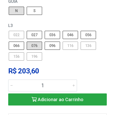
GUIA
N
S
L3
022
027
036
046
056
066
076
096
116
136
156
196
R$ 203,60
Adicionar ao Carrinho