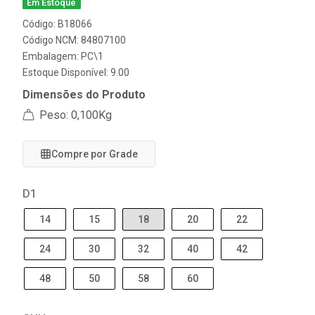
Em Estoque
Código: B18066
Código NCM: 84807100
Embalagem: PC\1
Estoque Disponível: 9.00
Dimensões do Produto
Peso: 0,100Kg
Compre por Grade
D1
14
15
18
20
22
24
30
32
40
42
48
50
58
60