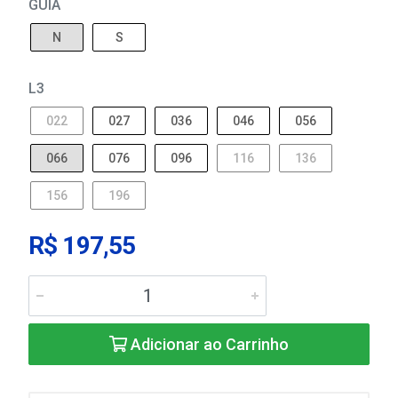
GUIA
N
S
L3
022
027
036
046
056
066
076
096
116
136
156
196
R$ 197,55
Adicionar ao Carrinho