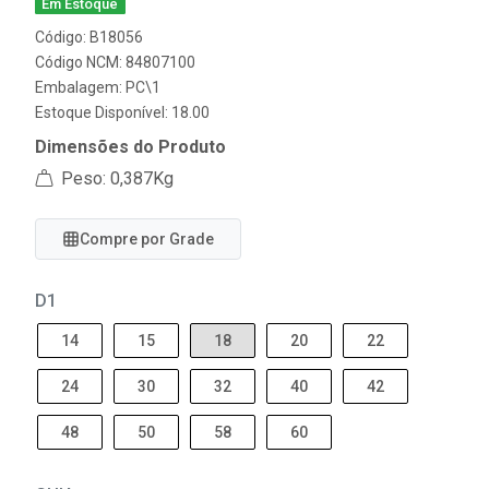
Em Estoque
Código: B18056
Código NCM: 84807100
Embalagem: PC\1
Estoque Disponível: 18.00
Dimensões do Produto
Peso: 0,387Kg
Compre por Grade
D1
14
15
18
20
22
24
30
32
40
42
48
50
58
60