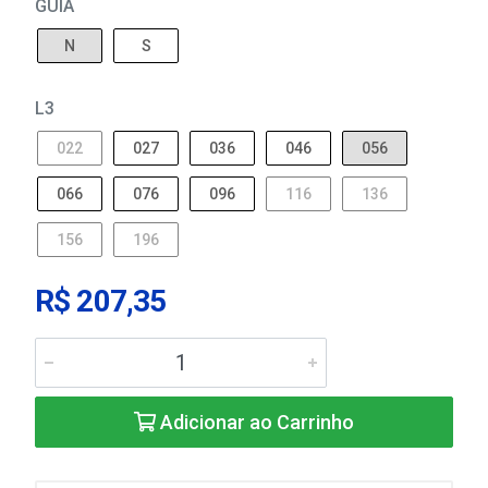
GUIA
N
S
L3
022
027
036
046
056
066
076
096
116
136
156
196
R$ 207,35
Adicionar ao Carrinho