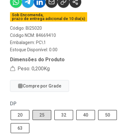
Sob Encomenda,
prazo de entrega adicional de 10 dia(s)
Código: BI25020
Código NCM: 84669410
Embalagem: PC\1
Estoque Disponível: 0.00
Dimensões do Produto
Peso: 0,200Kg
Compre por Grade
DP
20
25
32
40
50
63