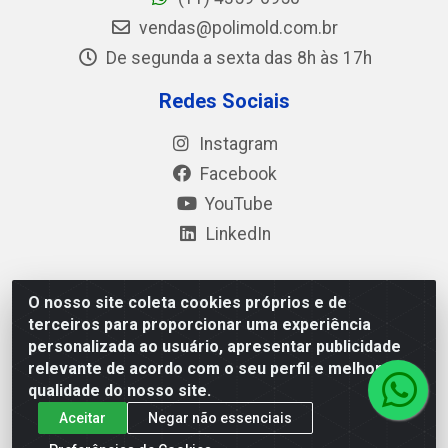
vendas@polimold.com.br
De segunda a sexta das 8h às 17h
Redes Sociais
Instagram
Facebook
YouTube
LinkedIn
O nosso site coleta cookies próprios e de
Polimold Industrial Ltda - Estrada dos Casa, 4585 – São
terceiros para proporcionar uma experiência
Bernardo do Campo / SP – CEP: 09.840-000 - CNPJ
personalizada ao usuário, apresentar publicidade
44.106.466/0001-41
relevante de acordo com o seu perfil e melhorar a
qualidade do nosso site.
Aceitar
Negar não essenciais