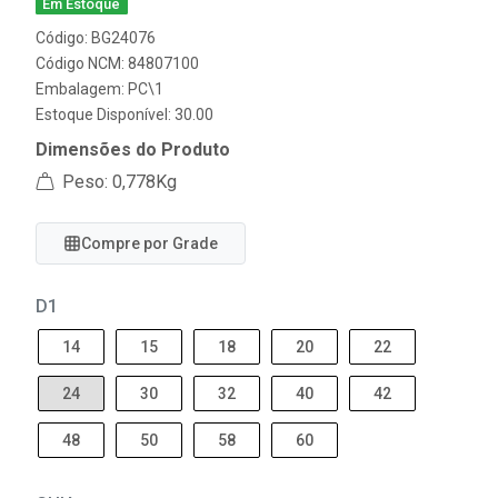
Em Estoque
Código: BG24076
Código NCM: 84807100
Embalagem: PC\1
Estoque Disponível: 30.00
Dimensões do Produto
Peso: 0,778Kg
Compre por Grade
D1
14
15
18
20
22
24
30
32
40
42
48
50
58
60