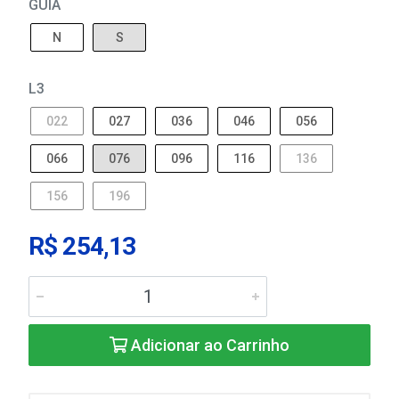
GUIA
N
S
L3
022
027
036
046
056
066
076
096
116
136
156
196
R$ 254,13
Adicionar ao Carrinho