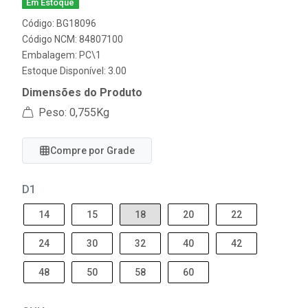
Em Estoque
Código: BG18096
Código NCM: 84807100
Embalagem: PC\1
Estoque Disponível: 3.00
Dimensões do Produto
Peso: 0,755Kg
Compre por Grade
D1
14
15
18
20
22
24
30
32
40
42
48
50
58
60