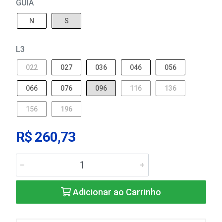
GUIA
N
S
L3
022
027
036
046
056
066
076
096
116
136
156
196
R$ 260,73
Adicionar ao Carrinho