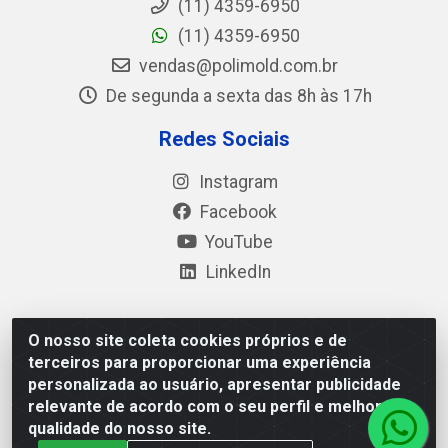
(11) 4359-6950
(11) 4359-6950
vendas@polimold.com.br
De segunda a sexta das 8h às 17h
Redes Sociais
Instagram
Facebook
YouTube
LinkedIn
O nosso site coleta cookies próprios e de
Polimold Industrial Ltda - Estrada dos Casa, 4585 – São
terceiros para proporcionar uma experiência
Bernardo do Campo / SP – CEP: 09.840-000 - CNPJ
personalizada ao usuário, apresentar publicidade
44.106.466/0001-41
relevante de acordo com o seu perfil e melhorar a
qualidade do nosso site.