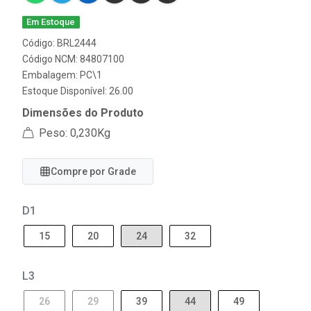
Em Estoque
Código: BRL2444
Código NCM: 84807100
Embalagem: PC\1
Estoque Disponível: 26.00
Dimensões do Produto
Peso: 0,230Kg
Compre por Grade
D1
15
20
24
32
L3
26
29
39
44
49