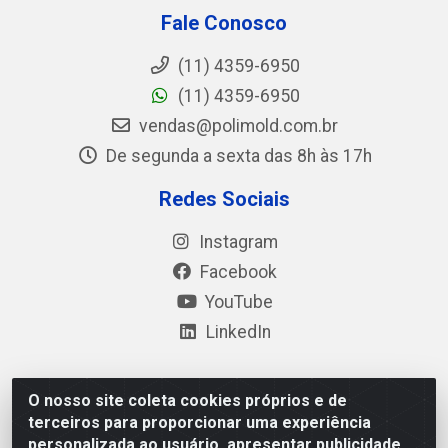
Fale Conosco
(11) 4359-6950
(11) 4359-6950
vendas@polimold.com.br
De segunda a sexta das 8h às 17h
Redes Sociais
Instagram
Facebook
YouTube
LinkedIn
O nosso site coleta cookies próprios e de
Polimold Industrial Ltda - Estrada dos Casa, 4585 – São
terceiros para proporcionar uma experiência
Bernardo do Campo / SP – CEP: 09.840-000 - CNPJ
personalizada ao usuário, apresentar publicidade