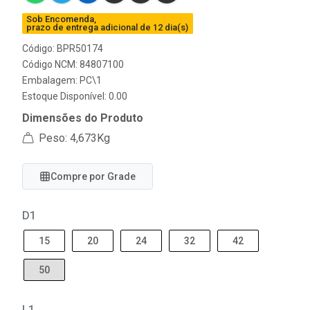
Sob Encomenda,
prazo de entrega adicional de 12 dia(s)
Código: BPR50174
Código NCM: 84807100
Embalagem: PC\1
Estoque Disponível: 0.00
Dimensões do Produto
Peso: 4,673Kg
Compre por Grade
D1
15
20
24
32
42
50
L1