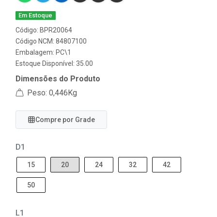
Em Estoque
Código: BPR20064
Código NCM: 84807100
Embalagem: PC\1
Estoque Disponível: 35.00
Dimensões do Produto
Peso: 0,446Kg
Compre por Grade
D1
15
20
24
32
42
50
L1