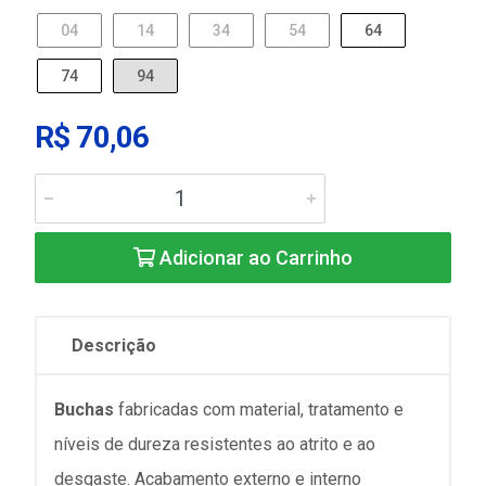
04
14
34
54
64
74
94
R$ 70,06
Adicionar ao Carrinho
Descrição
Buchas
fabricadas com material, tratamento e
níveis de dureza resistentes ao atrito e ao
desgaste. Acabamento externo e interno