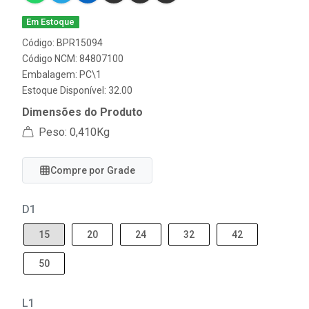
Em Estoque
Código: BPR15094
Código NCM: 84807100
Embalagem: PC\1
Estoque Disponível: 32.00
Dimensões do Produto
Peso: 0,410Kg
Compre por Grade
D1
15
20
24
32
42
50
L1