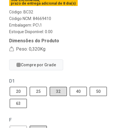
prazo de entrega adicional de 8 dia(s)
Código: BC32
Código NCM: 84669410
Embalagem: PC\1
Estoque Disponível: 0.00
Dimensões do Produto
Peso: 0,320Kg
Compre por Grade
D1
20
25
32
40
50
63
F