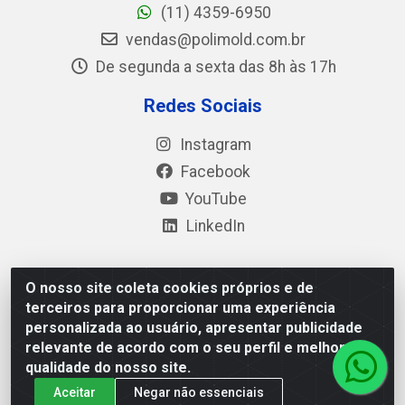
(11) 4359-6950
vendas@polimold.com.br
De segunda a sexta das 8h às 17h
Redes Sociais
Instagram
Facebook
YouTube
LinkedIn
O nosso site coleta cookies próprios e de
Polimold Industrial Ltda - Estrada dos Casa, 4585 – São
terceiros para proporcionar uma experiência
Bernardo do Campo / SP – CEP: 09.840-000 - CNPJ
personalizada ao usuário, apresentar publicidade
44.106.466/0001-41
relevante de acordo com o seu perfil e melhorar a
qualidade do nosso site.
Aceitar
Negar não essenciais