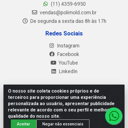
(11) 4359-6950
vendas@polimold.com.br
De segunda a sexta das 8h às 17h
Redes Sociais
Instagram
Facebook
YouTube
LinkedIn
O nosso site coleta cookies próprios e de
Polimold Industrial Ltda - Estrada dos Casa, 4585 – São
terceiros para proporcionar uma experiência
Bernardo do Campo / SP – CEP: 09.840-000 - CNPJ
personalizada ao usuário, apresentar publicidade
44.106.466/0001-41
relevante de acordo com o seu perfil e melhorar a
qualidade do nosso site.
Aceitar
Negar não essenciais