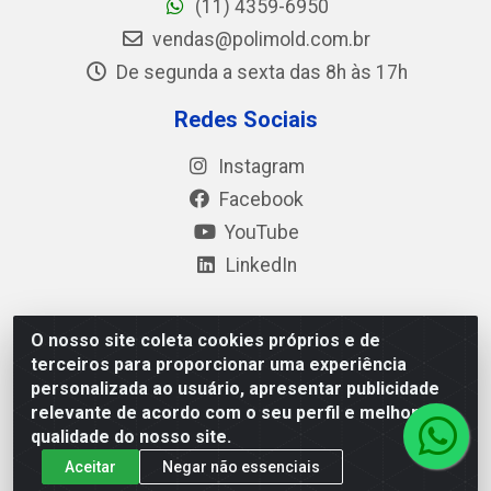
(11) 4359-6950
vendas@polimold.com.br
De segunda a sexta das 8h às 17h
Redes Sociais
Instagram
Facebook
YouTube
LinkedIn
O nosso site coleta cookies próprios e de
Polimold Industrial Ltda - Estrada dos Casa, 4585 – São
terceiros para proporcionar uma experiência
Bernardo do Campo / SP – CEP: 09.840-000 - CNPJ
personalizada ao usuário, apresentar publicidade
44.106.466/0001-41
relevante de acordo com o seu perfil e melhorar a
qualidade do nosso site.
Aceitar
Negar não essenciais