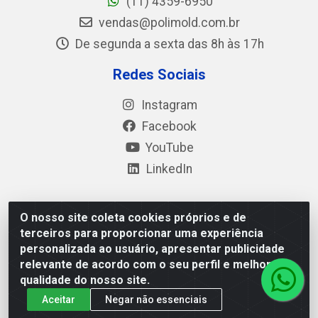
(11) 4359-6950
vendas@polimold.com.br
De segunda a sexta das 8h às 17h
Redes Sociais
Instagram
Facebook
YouTube
LinkedIn
O nosso site coleta cookies próprios e de
Polimold Industrial Ltda - Estrada dos Casa, 4585 – São
terceiros para proporcionar uma experiência
Bernardo do Campo / SP – CEP: 09.840-000 - CNPJ
personalizada ao usuário, apresentar publicidade
44.106.466/0001-41
relevante de acordo com o seu perfil e melhorar a
qualidade do nosso site.
Aceitar
Negar não essenciais