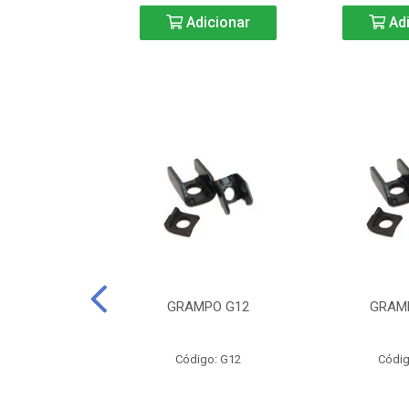
icionar
Adicionar
Adi
CURTA-40
GRAMPO G12
GRAM
o: BC40
Código: G12
Códig