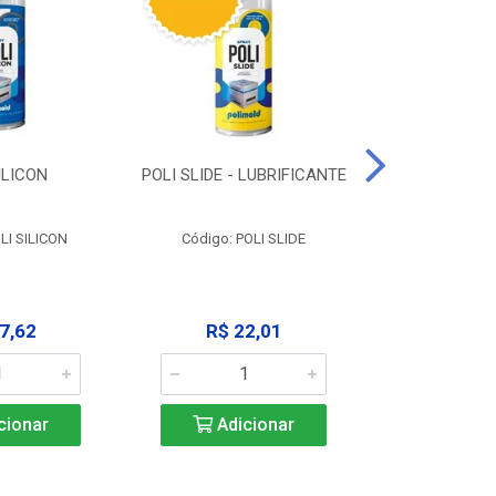
ILICON
POLI SLIDE - LUBRIFICANTE
POLI C
DESENGR
LI SILICON
Código: POLI SLIDE
Código: P
7,62
R$ 22,01
R$ 3
cionar
Adicionar
Adic