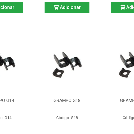
cionar
Adicionar
Adi
PO G14
GRAMPO G18
GRAMP
o: G14
Código: G18
Códig