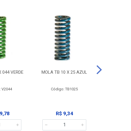
X 044 VERDE
MOLA TB 10 X 25 AZUL
MOLA TB 10
: V2044
Código: TB1025
Código:
9,78
R$ 9,34
R$ 9