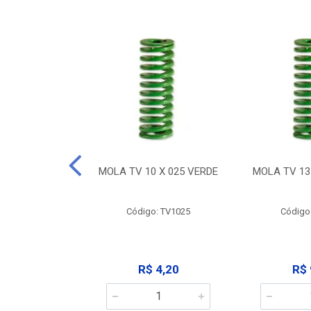
 X 032 VERDE
MOLA TV 10 X 025 VERDE
MOLA TV 13
: TV1032
Código: TV1025
Código
 9,12
R$ 4,20
R$ 