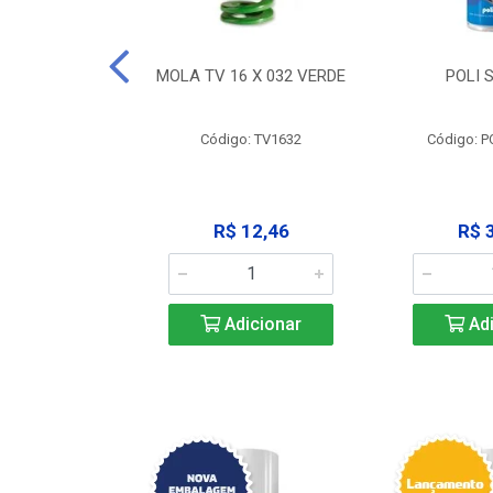
 X 051 VERDE
MOLA TV 16 X 032 VERDE
POLI 
o: V2551
Código: TV1632
Código: P
23,68
R$ 12,46
R$ 
icionar
Adicionar
Adi