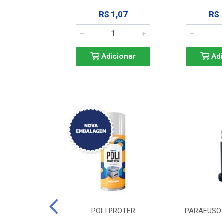
183,92
R$ 1,07
R$ 
icionar
Adicionar
Adi
DE TRAVA DE
POLI PROTER
PARAFUSO 
-SSP M12