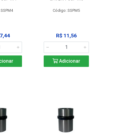
: SSPM4
Código: SSPM5
Código:
7,44
R$ 11,56
R$ 1
cionar
Adicionar
Adic