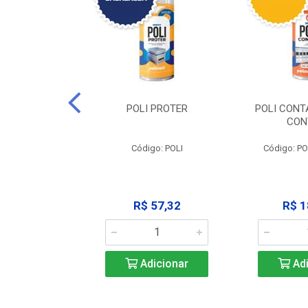
CLEAN -
POLI PROTER
POLI CONT
GRAXANTE
CON
POLI CLEAN
Código: POLI
Código: P
33,45
R$ 57,32
R$ 1
icionar
Adicionar
Adi