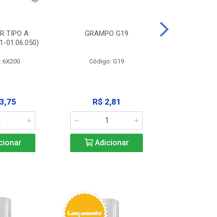
R TIPO A
GRAMPO G19
EXTRATOR
-01.06.050)
3X125MM (11
: 6X200
Código: G19
Código:
3,75
R$ 2,81
R$ 9
cionar
Adicionar
Adic