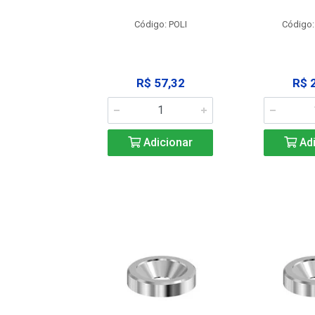
: SSPM12
Código: POLI
Código:
25,42
R$ 57,32
R$ 
icionar
Adicionar
Adi