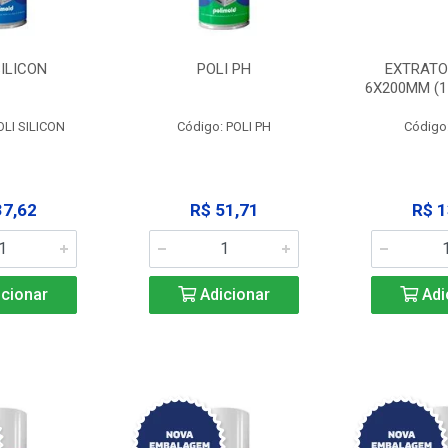
SILICON
POLI PH
EXTRATO
6X200MM (11
OLI SILICON
Código: POLI PH
Código
37,62
R$ 51,71
R$ 1
cionar
Adicionar
Adi