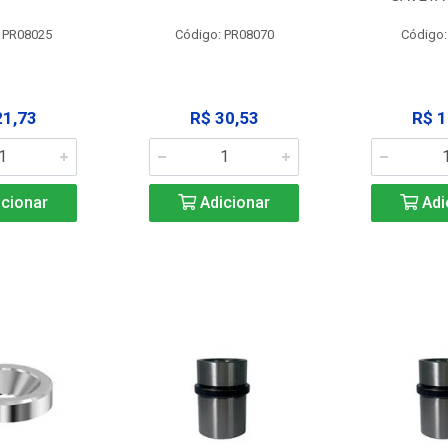
 PR08025
Código: PR08070
Código
21,73
R$ 30,53
R$ 1
cionar
Adicionar
Adi