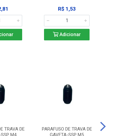
2,81
R$ 1,53
R$ 10
cionar
Adicionar
Adic
E TRAVA DE
PARAFUSO DE TRAVA DE
PARAFUSO D
-SSP M4
GAVETA-SSP M5
GAVETA-