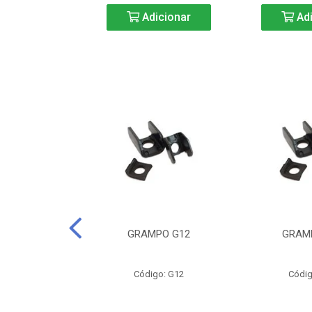
icionar
Adicionar
Adi
CURTA-40
GRAMPO G12
GRAM
o: BC40
Código: G12
Códig