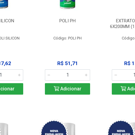
SILICON
POLI PH
EXTRATO
6X200MM (11
OLI SILICON
Código: POLI PH
Código
37,62
R$ 51,71
R$ 1
cionar
Adicionar
Adi