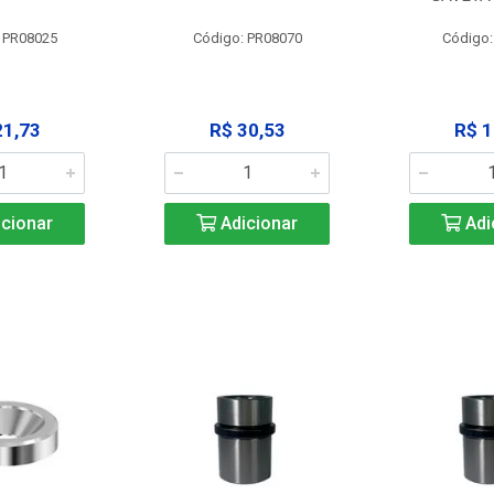
 PR08025
Código: PR08070
Código
21,73
R$ 30,53
R$ 1
cionar
Adicionar
Adi