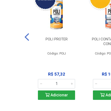
CLEAN -
POLI PROTER
POLI CONT
GRAXANTE
CON
POLI CLEAN
Código: POLI
Código: P
33,45
R$ 57,32
R$ 1
icionar
Adicionar
Adi