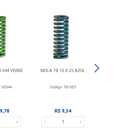
X 044 VERDE
MOLA TB 10 X 25 AZUL
MOLA TB 10
: V2044
Código: TB1025
Código:
9,78
R$ 9,34
R$ 9