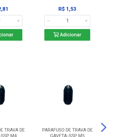
2,81
R$ 1,53
R$ 10
cionar
Adicionar
Adic
E TRAVA DE
PARAFUSO DE TRAVA DE
PARAFUSO D
-SSP M4
GAVETA-SSP M5
GAVETA-