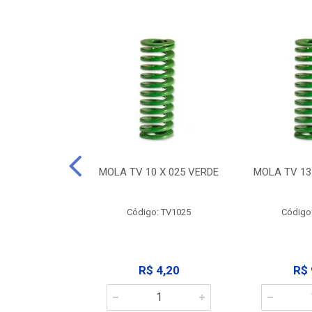
 X 032 VERDE
MOLA TV 10 X 025 VERDE
MOLA TV 13
: TV1032
Código: TV1025
Código
 9,12
R$ 4,20
R$ 