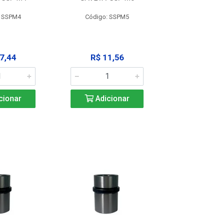
: SSPM4
Código: SSPM5
Código:
7,44
R$ 11,56
R$ 1
cionar
Adicionar
Adic