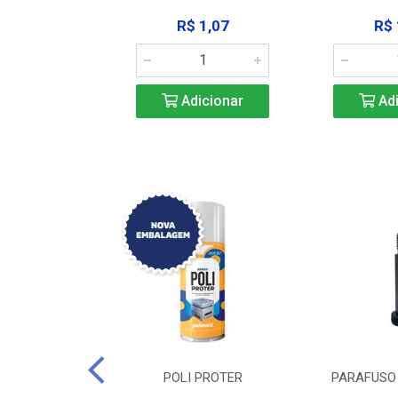
183,92
R$ 1,07
R$ 
icionar
Adicionar
Adi
DE TRAVA DE
POLI PROTER
PARAFUSO 
-SSP M12