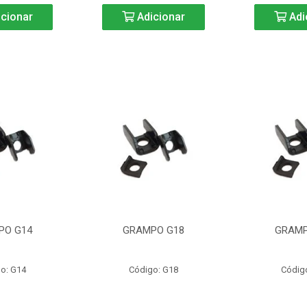
cionar
Adicionar
Adi
PO G14
GRAMPO G18
GRAMP
o: G14
Código: G18
Códig