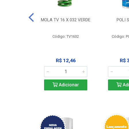
 X 051 VERDE
MOLA TV 16 X 032 VERDE
POLI 
o: V2551
Código: TV1632
Código: P
23,68
R$ 12,46
R$ 
icionar
Adicionar
Adi