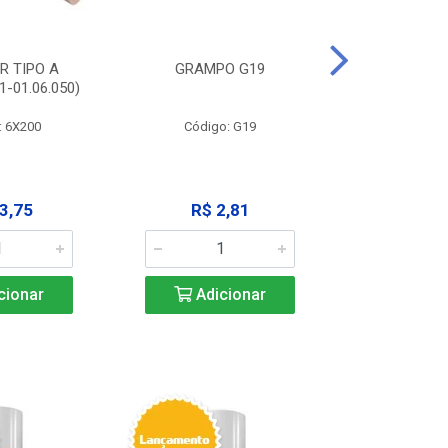
R TIPO A
GRAMPO G19
EXTRATOR
-01.06.050)
3X125MM (11
: 6X200
Código: G19
Código:
3,75
R$ 2,81
R$ 9
cionar
Adicionar
Adic