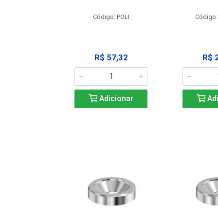
: SSPM12
Código: POLI
Código:
25,42
R$ 57,32
R$ 
icionar
Adicionar
Adi