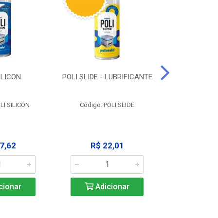
ILICON
POLI SLIDE - LUBRIFICANTE
POLI C
DESENGR
LI SILICON
Código: POLI SLIDE
Código: P
7,62
R$ 22,01
R$ 3
cionar
Adicionar
Adic