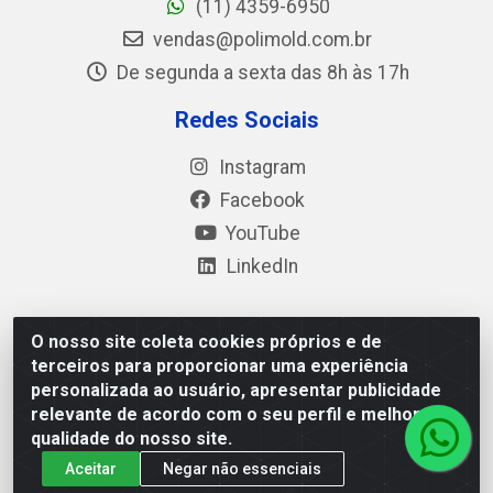
(11) 4359-6950
vendas@polimold.com.br
De segunda a sexta das 8h às 17h
Redes Sociais
Instagram
Facebook
YouTube
LinkedIn
O nosso site coleta cookies próprios e de
Polimold Industrial Ltda - Estrada dos Casa, 4585 – São
terceiros para proporcionar uma experiência
Bernardo do Campo / SP – CEP: 09.840-000 - CNPJ
personalizada ao usuário, apresentar publicidade
44.106.466/0001-41
relevante de acordo com o seu perfil e melhorar a
qualidade do nosso site.
Aceitar
Negar não essenciais