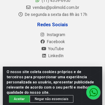
(11) 4359-6950
vendas@polimold.com.br
De segunda a sexta das 8h às 17h
Redes Sociais
Instagram
Facebook
YouTube
LinkedIn
O nosso site coleta cookies próprios e de
Polimold Industrial Ltda - Estrada dos Casa, 4585 – São
terceiros para proporcionar uma experiência
Bernardo do Campo / SP – CEP: 09.840-000 - CNPJ
personalizada ao usuário, apresentar publicidade
44.106.466/0001-41
relevante de acordo com o seu perfil e melhorar a
qualidade do nosso site.
Aceitar
Negar não essenciais