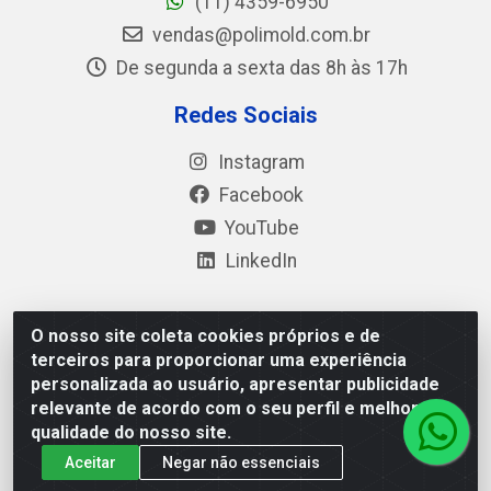
(11) 4359-6950
vendas@polimold.com.br
De segunda a sexta das 8h às 17h
Redes Sociais
Instagram
Facebook
YouTube
LinkedIn
O nosso site coleta cookies próprios e de
Polimold Industrial Ltda - Estrada dos Casa, 4585 – São
terceiros para proporcionar uma experiência
Bernardo do Campo / SP – CEP: 09.840-000 - CNPJ
personalizada ao usuário, apresentar publicidade
44.106.466/0001-41
relevante de acordo com o seu perfil e melhorar a
qualidade do nosso site.
Aceitar
Negar não essenciais