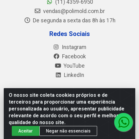
(11) 4359-6950
vendas@polimold.com.br
De segunda a sexta das 8h às 17h
Redes Sociais
Instagram
Facebook
YouTube
LinkedIn
O nosso site coleta cookies próprios e de
Polimold Industrial Ltda - Estrada dos Casa, 4585 – São
terceiros para proporcionar uma experiência
Bernardo do Campo / SP – CEP: 09.840-000 - CNPJ
personalizada ao usuário, apresentar publicidade
44.106.466/0001-41
relevante de acordo com o seu perfil e melhorar a
qualidade do nosso site.
Aceitar
Negar não essenciais