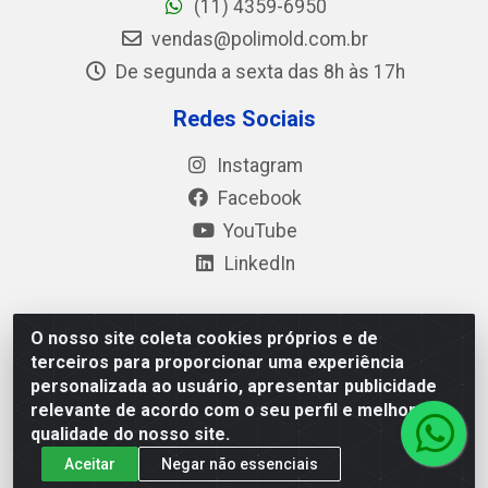
(11) 4359-6950
vendas@polimold.com.br
De segunda a sexta das 8h às 17h
Redes Sociais
Instagram
Facebook
YouTube
LinkedIn
O nosso site coleta cookies próprios e de
Polimold Industrial Ltda - Estrada dos Casa, 4585 – São
terceiros para proporcionar uma experiência
Bernardo do Campo / SP – CEP: 09.840-000 - CNPJ
personalizada ao usuário, apresentar publicidade
44.106.466/0001-41
relevante de acordo com o seu perfil e melhorar a
qualidade do nosso site.
Aceitar
Negar não essenciais