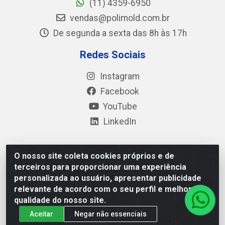
(11) 4359-6950
vendas@polimold.com.br
De segunda a sexta das 8h às 17h
Redes Sociais
Instagram
Facebook
YouTube
LinkedIn
O nosso site coleta cookies próprios e de
Polimold Industrial Ltda - Estrada dos Casa, 4585 – São
terceiros para proporcionar uma experiência
Bernardo do Campo / SP – CEP: 09.840-000 - CNPJ
personalizada ao usuário, apresentar publicidade
44.106.466/0001-41
relevante de acordo com o seu perfil e melhorar a
qualidade do nosso site.
Aceitar
Negar não essenciais