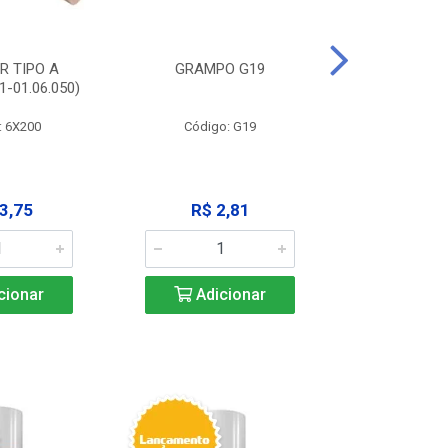
R TIPO A
GRAMPO G19
EXTRATOR
-01.06.050)
3X125MM (11
: 6X200
Código: G19
Código:
3,75
R$ 2,81
R$ 9
cionar
Adicionar
Adic