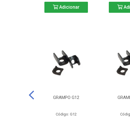
icionar
Adicionar
Adi
CURTA-40
GRAMPO G12
GRAM
o: BC40
Código: G12
Códig