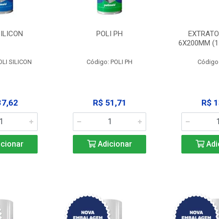
SILICON
POLI PH
EXTRATO
6X200MM (11
OLI SILICON
Código: POLI PH
Código
37,62
R$ 51,71
R$ 1
cionar
Adicionar
Adi