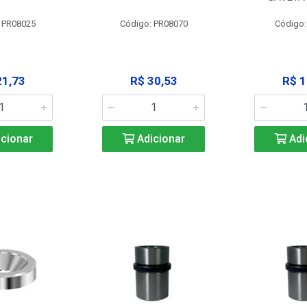
 PR08025
Código: PR08070
Código
21,73
R$ 30,53
R$ 1
cionar
Adicionar
Adi