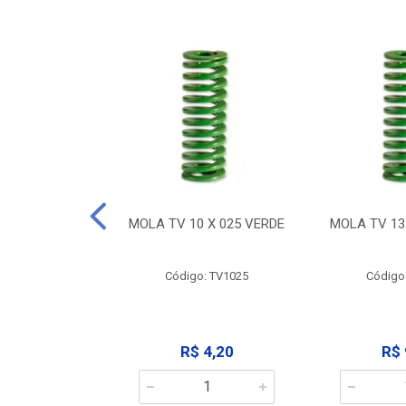
 X 032 VERDE
MOLA TV 10 X 025 VERDE
MOLA TV 13
: TV1032
Código: TV1025
Código
 9,12
R$ 4,20
R$ 