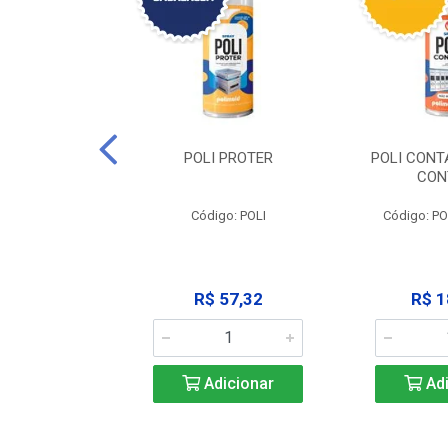
CLEAN -
POLI PROTER
POLI CONT
GRAXANTE
CON
POLI CLEAN
Código: POLI
Código: P
33,45
R$ 57,32
R$ 1
icionar
Adicionar
Adi