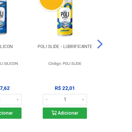
ILICON
POLI SLIDE - LUBRIFICANTE
POLI C
DESENGR
LI SILICON
Código: POLI SLIDE
Código: P
7,62
R$ 22,01
R$ 3
cionar
Adicionar
Adic