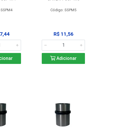
: SSPM4
Código: SSPM5
Código:
7,44
R$ 11,56
R$ 1
cionar
Adicionar
Adic