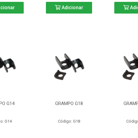
cionar
Adicionar
Adi
PO G14
GRAMPO G18
GRAMP
o: G14
Código: G18
Códig