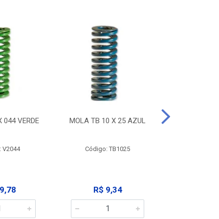
X 044 VERDE
MOLA TB 10 X 25 AZUL
MOLA TB 10
: V2044
Código: TB1025
Código:
9,78
R$ 9,34
R$ 9