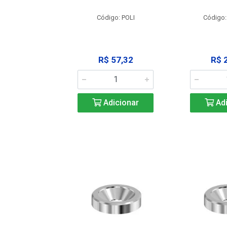
: SSPM12
Código: POLI
Código:
25,42
R$ 57,32
R$ 
icionar
Adicionar
Adi