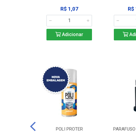
183,92
R$ 1,07
R$ 
icionar
Adicionar
Adi
DE TRAVA DE
POLI PROTER
PARAFUSO 
-SSP M12