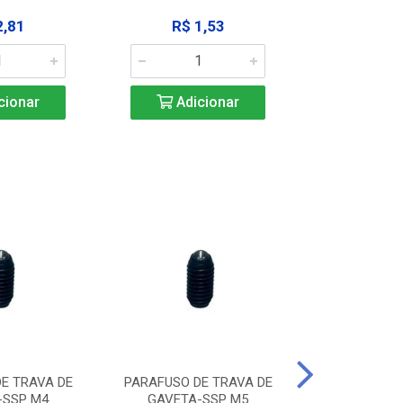
2,81
R$ 1,53
R$ 10
cionar
Adicionar
Adic
E TRAVA DE
PARAFUSO DE TRAVA DE
PARAFUSO D
-SSP M4
GAVETA-SSP M5
GAVETA-