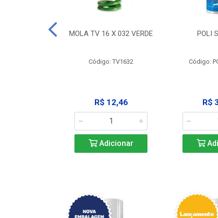
 X 051 VERDE
MOLA TV 16 X 032 VERDE
POLI 
o: V2551
Código: TV1632
Código: P
23,68
R$ 12,46
R$ 
icionar
Adicionar
Adi